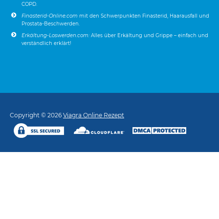
COPD.
Finasterid-Online.com
mit den Schwerpunkten Finasterid, Haarausfall und
Prostata-Beschwerden.
Erkältung-Loswerden.com:
Alles über Erkältung und Grippe – einfach und
verständlich erklärt!
Copyright © 2026
Viagra Online Rezept