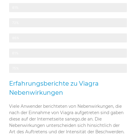
Wirksamkeit vom Potenzmittel Viagra
81%
Verträglichkeit von Viagra
72%
Anwendung
86%
Preis/Leistungs-Verhältnis
61%
Empfehlung vom Potenzmittel Viagra
75%
Erfahrungsberichte zu Viagra
Nebenwirkungen
Viele Anwender berichteten von Nebenwirkungen, die
nach der Einnahme von Viagra aufgetreten sind gaben
diese auf der Internetseite sanego.de an. Die
Nebenwirkungen unterscheiden sich hinsichtlich der
Art des Auftretens und der Intensität der Beschwerden.