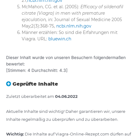
27,
ncbi.nlm.nih.gov
McMahon, CG. et al. (2005):
Efficacy of sildenafil
citrate (Viagra) in men with premature
ejaculation,
in: Journal of Sexual Medicine 2005
May;2(3):368-75,
ncbi.nlm.nih.gov
Männer erzählen: So sind die Erfahrungen mit
Viagra. URL:
bluewin.ch
Dieser Inhalt wurde von unseren Besuchern folgendermaßen
bewertet:
[Stimmen:
4
Durchschnitt:
4.3
]
Geprüfte Inhalte
Zuletzt überarbeitet am
04.06.2022
Aktuelle Inhalte sind wichtig! Daher garantieren wir, unsere
Inhalte regelmäßig zu überprüfen und zu überarbeiten.
Wichtig:
Die Inhalte auf Viagra-Online-Rezept.com dürfen auf