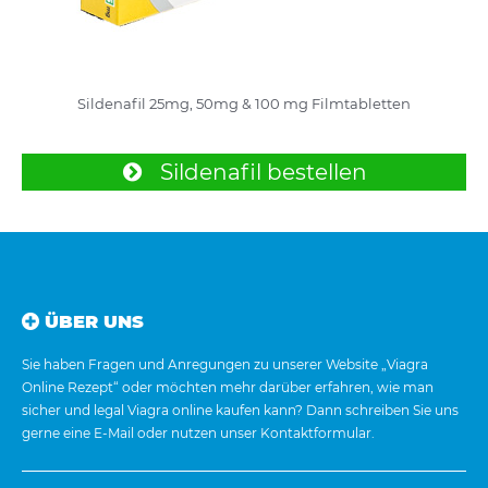
Sildenafil 25mg, 50mg & 100 mg Filmtabletten
Sildenafil bestellen
ÜBER UNS
Sie haben Fragen und Anregungen zu unserer Website „Viagra
Online Rezept“ oder möchten mehr darüber erfahren, wie man
sicher und legal Viagra online kaufen kann? Dann schreiben Sie uns
gerne eine E-Mail oder nutzen unser Kontaktformular.