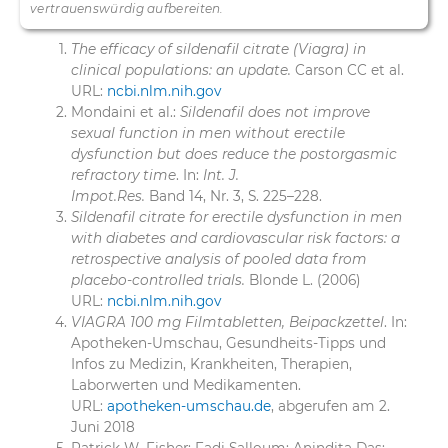
vertrauenswürdig aufbereiten.
The efficacy of sildenafil citrate (Viagra) in
clinical populations: an update.
Carson CC et al.
URL:
ncbi.nlm.nih.gov
Mondaini et al.:
Sildenafil does not improve
sexual function in men without erectile
dysfunction but does reduce the postorgasmic
refractory time
. In:
Int. J.
Impot.Res.
Band 14, Nr. 3, S. 225–228.
Sildenafil citrate for erectile dysfunction in men
with diabetes and cardiovascular risk factors: a
retrospective analysis of pooled data from
placebo-controlled trials.
Blonde L. (2006)
URL:
ncbi.nlm.nih.gov
VIAGRA 100 mg Filmtabletten, Beipackzettel
. In:
Apotheken-Umschau, Gesundheits-Tipps und
Infos zu Medizin, Krankheiten, Therapien,
Laborwerten und Medikamenten.
URL:
apotheken-umschau.de
, abgerufen am 2.
Juni 2018