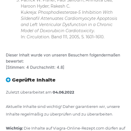
Patrick W. Fisher; Fadi Salloum; Anindita Das;
Haroon Hyder; Rakesh C.
Kukreja:
Phosphodiesterase-5 Inhibition With
Sildenafil Attenuates Cardiomyocyte Apoptosis
and Left Ventricular Dysfunction in a Chronic
Model of Doxorubicin Cardiotoxicity
.
In:
Circulation
. Band 111, 2005, S. 1601–1610.
Dieser Inhalt wurde von unseren Besuchern folgendermaßen
bewertet:
[Stimmen:
4
Durchschnitt:
4.8
]
Geprüfte Inhalte
Zuletzt überarbeitet am
04.06.2022
Aktuelle Inhalte sind wichtig! Daher garantieren wir, unsere
Inhalte regelmäßig zu überprüfen und zu überarbeiten.
Wichtig:
Die Inhalte auf Viagra-Online-Rezept.com dürfen auf