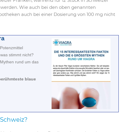
hweizer Franken, während für 12 Stück in Schweizer
 werden. Wie auch bei den oben genannten
Apotheken auch bei einer Dosierung von 100 mg nicht
ra
Potenzmittel
was stimmt nicht?
n Mythen rund um das
e berühmteste blaue
 Schweiz?