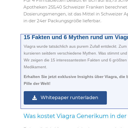
Für 4 Filmtabletten beläuft er sich auf 85,75 Sc
Apotheken 255,40 Schweizer Franken berechnet
Dosierungsmengen, ist das Mittel in Schweizer 
in der 24er Packungsgröße lieferbar.
15 Fakten und 6 Mythen rund um Viag
Viagra wurde tatsächlich aus purem Zufall entdeckt. Zum 
kursieren seitdem verschiedene Mythen. Was stimmt und 
Wir zeigen die 15 interessantesten Fakten und 6 größte
Medikament.
Erhalten Sie jetzt exklusive Insights über Viagra, di
Pille der Welt!
Whitepaper runterladen
Was kostet Viagra Generikum in der