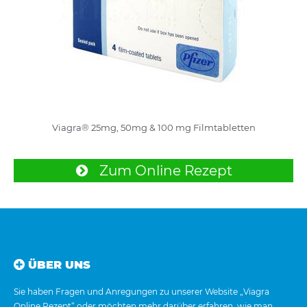
Viagra® 25mg, 50mg & 100 mg Filmtabletten
Zum Online Rezept
ÜBER UNS
Sie haben Fragen und Anregungen zu unserer Website „Viagra
Online Rezept“ oder möchten mehr darüber erfahren, wie man